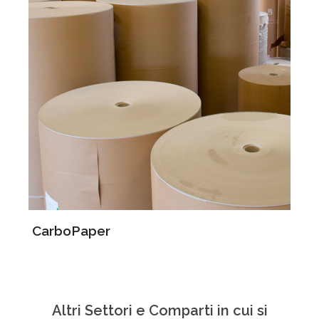
CarboPaper
C
Altri Settori e Comparti in cui si