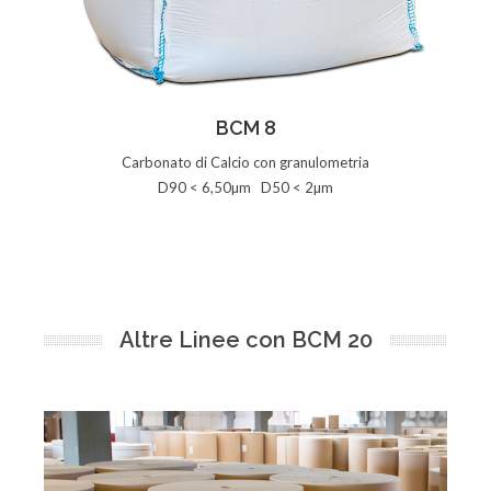
Vedi la Scheda
BCM 8
Carbonato di Calcio con granulometria
D90 < 6,50µm D50 < 2µm
Altre Linee con BCM 20