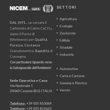
SETTORI
Agricoltura
DAL 1971
... se cercate il
Ecologia
Carbonato di Calcio CaCO
,
3
Zootecnia
siamo il Punto di
Riferimento per
Qualità
,
Edilizia
Purezza
,
Costanza
Stradale
Granulometrica,
Rapidità
di
Industria
Consegna.
Con particolare riguardo verso
la Salvaguardia dell’Ambiente!
Automotive
Carta e Cartone
Sede Operativa e Cava:
Gomma e Plastica
Via Nazionale 1
Vernici
24060 Casazza (BG) ITALIA
Telefono:
+39 035 810069
Telefono:
+39 035 812623