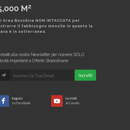
2
5,000
M
i Area Boschiva NON INTACCATA per
strarre il fabbisogno mensile in quanto la
ava è in sotterranea.
scriviti
alla nostra Newsletter per ricevere SOLO
ovità Importanti e Offerte Straordinarie:
Iscrviti
Seguici
Iscriviti
su Facebook
al Canale