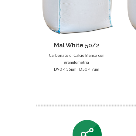
Vedi la Scheda
Mal White 50/2
Carbonato di Calcio Bianco con
granulometria
D90 < 35µm D50 < 7µm