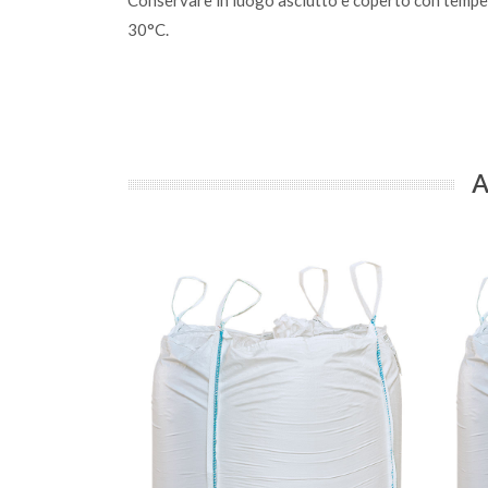
Conservare in luogo asciutto e coperto con tempe
30°C.
A