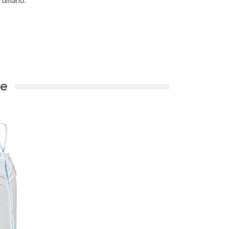
e umano.
te