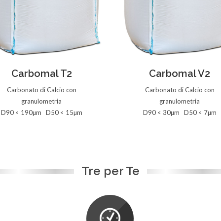
Vedi la Scheda
Vedi la Scheda
Carbomal T2
Carbomal V2
Carbonato di Calcio con
Carbonato di Calcio con
granulometria
granulometria
D90 < 190µm D50 < 15µm
D90 < 30µm D50 < 7µm
Tre per Te