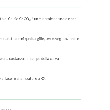
to di Calcio
CaCO
è un minerale naturale e per
3
anti esterni quali argille, terre, vegetazione, e
te una costanza nel tempo della curva
al laser e analizzatore a RX.