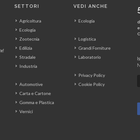
SETTORI
VEDI ANCHE
Agricoltura
Ecologia
d
e
Ecologia
C
Zootecnia
Logistica
Edilizia
Grandi Forniture
te!
Stradale
Laboratorio
I
N
Industria
Privacy Policy
Automotive
Cookie Policy
Carta e Cartone
Gomma e Plastica
Vernici