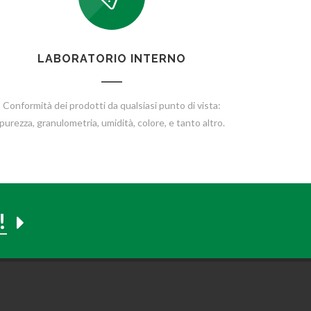
LABORATORIO INTERNO
Conformità dei prodotti da qualsiasi punto di vista:
purezza, granulometria, umidità, colore, e tanto altro.
!