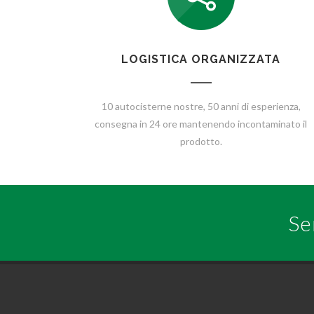
LOGISTICA ORGANIZZATA
10 autocisterne nostre, 50 anni di esperienza,
consegna in 24 ore mantenendo incontaminato il
prodotto.
Se