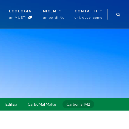
ECOLOGIA
NICEM
CONTATTI
un MUST!
un po’ di Noi
chi, dove, come
Edilizia
CarboMal Malte
Carbomal M2