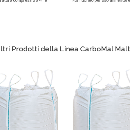
ratura compresa tra 4° e
Non idoneo per uso alimentar
ltri Prodotti della Linea CarboMal Mal