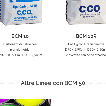
Vedi la Scheda
Vedi la Scheda
BCM 10
BCM 10R
Carbonato di Calcio con
CaCO
con Granulometria
3
granulometria
D90 < 8,90µm D50 < 2,50µ
90 < 10,50µm D50 < 2,50µm
e rivestito con acido stearico
Altre Linee con BCM 50