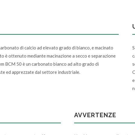
carbonato di calcio ad elevato grado di bianco, e macinato
S
tto è ottenuto mediante macinazione a secco e separazione
c
cem BCM 50 è un carbonato bianco ad alto grado di
s
ste ed apprezzate dal settore industriale.
C
e
n
AVVERTENZE