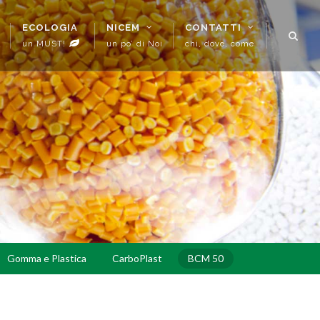
ECOLOGIA
NICEM
CONTATTI
un MUST!
un po’ di Noi
chi, dove, come
Gomma e Plastica
CarboPlast
BCM 50