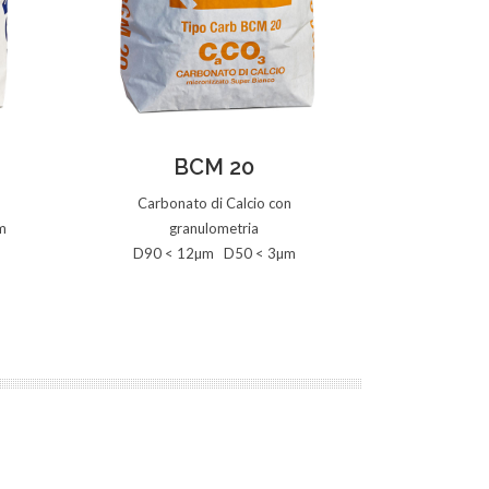
Vedi la Scheda
V
BCM 20
Carbonato di Calcio con
Carbon
m
granulometria
gr
D90 < 12µm D50 < 3µm
D90 < 2