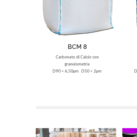
Vedi la Scheda
BCM 8
Carbonato di Calcio con
granulometria
D90 < 6,50µm D50 < 2µm
D